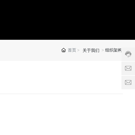
客
服
热
线:
0513-
87306
首页
组织架构
关于我们
服
务
时
a
间:
8:00
l
-
18:00