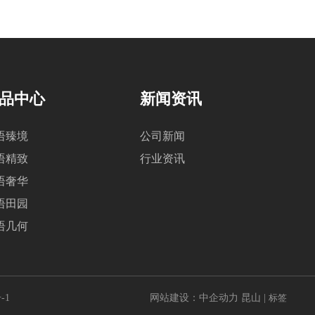
品中心
新闻资讯
语臻境
公司新闻
语精致
行业资讯
语奢华
语田园
语几何
-1
网站建设：中企动力
昆山
|
标签