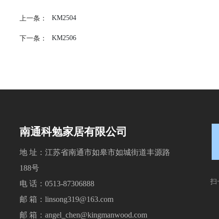
KM2504
上一条：
KM2506
下一条：
南通科勉家居有限公司
地 址：江苏省南通市如皋市如城街道丰源路
188号
扫
电 话：
0513-87306888
邮 箱：
linsong319@163.com
邮 箱：
angel_chen@kingmanwood.com