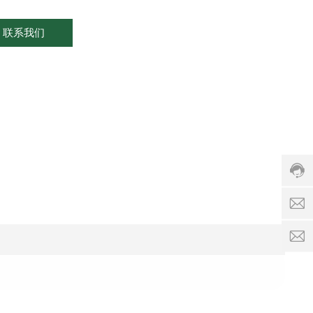
联系我们
客
服
热
线:
0513-
87306
服
务
时
a
间:
8:00
l
-
18:00